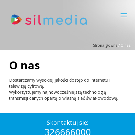
Toggl
navig
Strona główna
/
O nas
O nas
Dostarczamy wysokiej jakości dostęp do Internetu i
telewizję cyfrową.
Wykorzystujemy najnowocześniejszą technologię
transmisji danych opartą o własną sieć światłowodową.
Skontaktuj się:
326666000